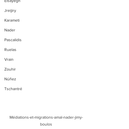
Elsayegh
Jreijiry
Karameti
Nader
Pascalidis
Ruelas
Vrain
Zouhir
Núñez
Tschantré
Médiations-et-migrations-amal-nader-jimy-
boulos