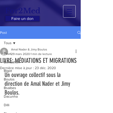
For2Med
Faire un don
Post
Tous
Amal Nader & Jimy Boulos
Tous
29 mars 2020
1 min de lecture
LIVRE: MÉDIATIONS ET MIGRATIONS
Bendahan
Dernière mise à jour :
23 déc. 2020
Bigot
Un ouvrage collectif sous la 
Boulos
direction de Amal Nader et Jimy 
Bsaibes
Boulos.
Dacunha
Dilli