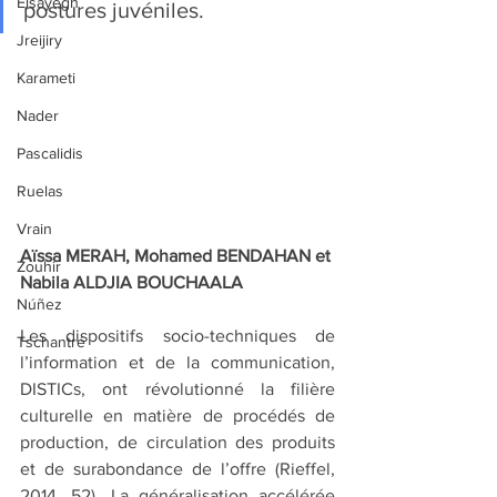
Elsayegh
postures juvéniles. 
Jreijiry
Karameti
Nader
Pascalidis
Ruelas
Vrain
Aïssa MERAH, Mohamed BENDAHAN et 
Zouhir
Nabila ALDJIA BOUCHAALA
Núñez
Les dispositifs socio-techniques de 
Tschantré
l’information et de la communication, 
DISTICs, ont révolutionné la filière 
culturelle en matière de procédés de 
production, de circulation des produits 
et de surabondance de l’offre (Rieffel, 
2014, 52). La généralisation accélérée 