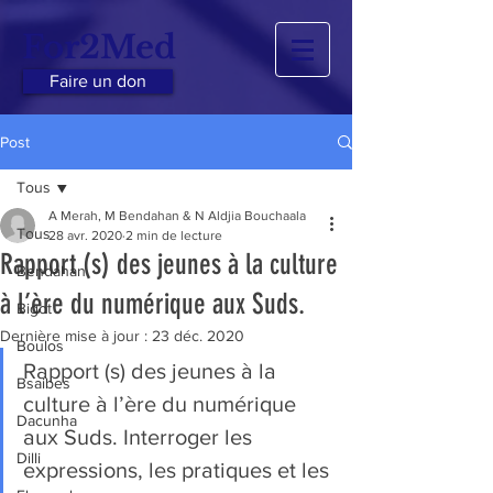
For2Med
Faire un don
Post
Tous
A Merah, M Bendahan & N Aldjia Bouchaala
Tous
28 avr. 2020
2 min de lecture
Rapport (s) des jeunes à la culture
Bendahan
à l’ère du numérique aux Suds.
Bigot
Dernière mise à jour :
23 déc. 2020
Boulos
Rapport (s) des jeunes à la 
Bsaibes
culture à l’ère du numérique 
Dacunha
aux Suds. Interroger les 
Dilli
expressions, les pratiques et les 