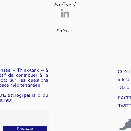
For2med
For2med
ensée – Think-tank – à
CONT
ctif de contribuer à la
info@
bat sur les questions
pace méditerranéen. ​
+33 6
13 est régi par la loi du
FACE
 1901.​​
TWIT
Envoyer