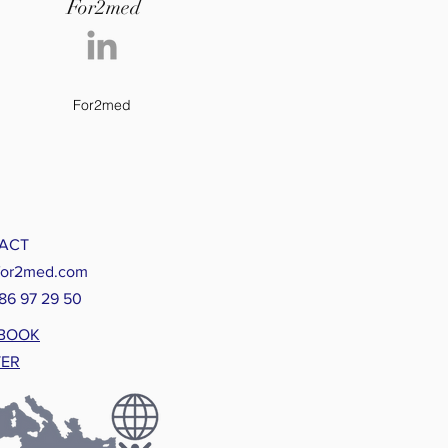
For2med
For2med
ACT
for2med.com
 86 97 29 50
BOOK
TER