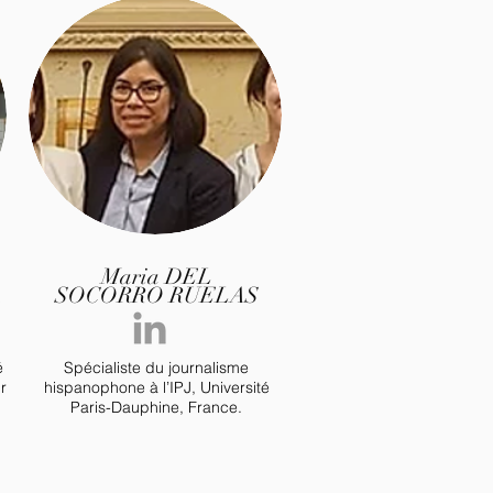
Maria
DEL
A
SOCORRO
RUELAS
é
Spécialiste du journalisme
r
hispanophone à l’IPJ, Université
Paris-Dauphine, France.