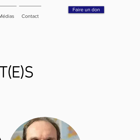
Faire un don
Médias
Contact
T(E)S